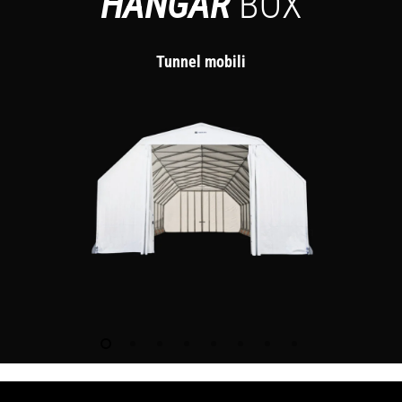
HANGAR
BOX
Tunnel mobili
C