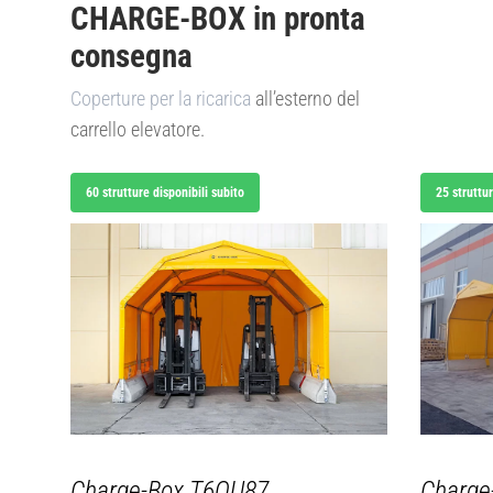
CHARGE-BOX in pronta
consegna
Coperture per la ricarica
all’esterno del
carrello elevatore.
60 strutture disponibili subito
25 struttu
Charge-Box
T6OU87
Charge