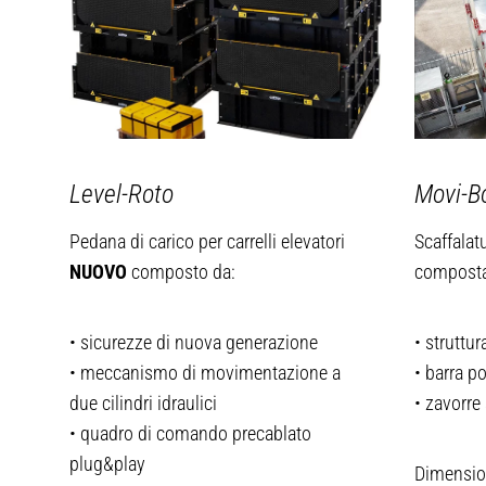
Level-Roto
Movi-B
Pedana di carico per carrelli elevatori
Scaffalat
NUOVO
composto da:
composta
• sicurezze di nuova generazione
• struttu
• meccanismo di movimentazione a
• barra p
due cilindri idraulici
• zavorre
• quadro di comando precablato
plug&play
Dimensio