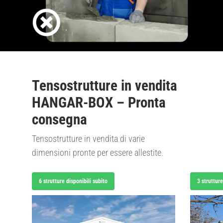
Tensostrutture in vendita
HANGAR-BOX – Pronta
consegna
Tensostrutture in vendita di varie
dimensioni pronte per essere allestite.
6 strutture disponibili subito
3 strutture