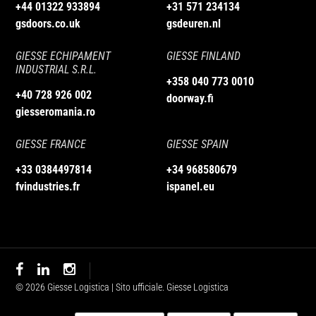
+44 01322 933894
+31 571 234134
dimensioni della copertura in base
gsdoors.co.uk
gsdeuren.nl
alle necessità, garantendo versatilità
GIESSE ECHIPAMENT
GIESSE FINLAND
e robustezza.
INDUSTRIAL S.R.L.
+358 040 773 0010
Perché scegliere una
+40 728 926 002
doorway.fi
giesseromania.ro
tensostruttura usata?
GIESSE FRANCE
GIESSE SPAIN
Acquistare una tensostruttura usata
permette di ottenere un prodotto
+33 0384497814
+34 968580679
fvindustries.fr
ispanel.eu
affidabile a un prezzo conveniente. Le
nostre tensostrutture sono selezionate
per garantire resistenza e durabilità nel
tempo.
facebook
linkedin
instagram
Tensostrutture usate:
© 2026 Giesse Logistica | Sito ufficiale. Giesse Logistica
qualità garantita.