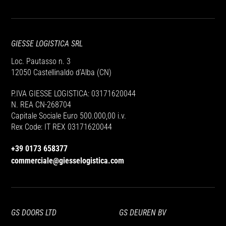
soluzione versatile e molto venduta
Tensostrutture di grandi dimensioni
Vendo tensostruttura 20×40 usata
:
GIESSE LOGISTICA SRL
ottima per chi cerca una struttura
Loc. Pautasso n. 3
resistente e spaziosa.
12050 Castellinaldo d’Alba (CN)
Hangar-Box fino a 10 m di
P.IVA GIESSE LOGISTICA: 03171620044
larghezza
: soluzioni pratiche e
N. REA CN-268704
funzionali per coperture industriali e
Capitale Sociale Euro 500.000,00 i.v.
magazzini temporanei.
Rex Code: IT REX 03171620044
Tensostruttura modulare da 20 m
:
+39 0173 658377
se hai bisogno di una tensostruttura
commerciale@giesselogistica.com
con una larghezza di 20 m, è
possibile accoppiare due hangar-box
da 10 m per ottenere lo spazio
desiderato. Questa soluzione
GS DOORS LTD
GS DEUREN BV
modulare consente di adattare le