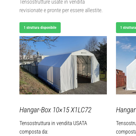
Tensostrutture usate in vendita
revisionate e pronte per essere allestite.
1 struttura disponibile
1 struttura
Hangar-Box 10×15
X1LC72
Hangar
Tensostruttura in vendita USATA
Tensostru
composta da:
composta