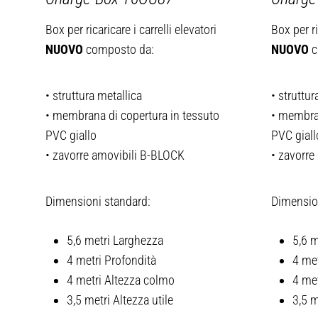
Box per ricaricare i carrelli elevatori
Box per ri
NUOVO
composto da:
NUOVO
c
• struttura metallica
• struttur
• membrana di copertura in tessuto
• membran
PVC giallo
PVC giall
• zavorre amovibili B-BLOCK
• zavorre
Dimensioni standard:
Dimensio
5,6 metri Larghezza
5,6 m
4 metri Profondità
4 met
4 metri Altezza colmo
4 me
3,5 metri Altezza utile
3,5 m