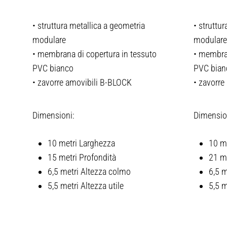
• struttura metallica a geometria
• struttu
modulare
modulare
• membrana di copertura in tessuto
• membran
PVC bianco
PVC bian
• zavorre amovibili B-BLOCK
• zavorre
Dimensioni:
Dimensio
10 metri Larghezza
10 m
15 metri Profondità
21 me
6,5 metri Altezza colmo
6,5 m
5,5 metri Altezza utile
5,5 m