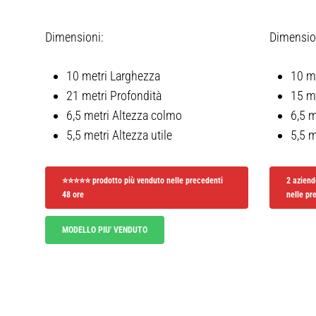
Dimensioni:
Dimensio
10 metri Larghezza
10 m
21 metri Profondità
15 me
6,5 metri Altezza colmo
6,5 m
5,5 metri Altezza utile
5,5 m
⭐⭐⭐⭐⭐ prodotto più venduto nelle precedenti
2 aziend
48 ore
nelle pr
MODELLO PIU' VENDUTO