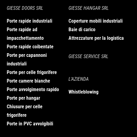
soluzione in pronta consegna ed un
GIESSE DOORS SRL
GIESSE HANGAR SRL
budget limitato. Occasionalmente
disponiamo di tensostrutture usate in
Porte rapide industriali
Coperture mobili industriali
vendita, ideali per coperture industriali,
Porte rapide ad
Baie di carico
magazzini temporanei e molto altro.
impacchettamento
Attrezzature per la logistica
Porte rapide coibentate
Le tensostrutture usate
Porte per capannoni
GIESSE SERVICE SRL
disponibili
industriali
Porte per celle frigorifere
Disponiamo di diverse misure e modelli
L'AZIENDA
Porte camere bianche
di tensostrutture usate per soddisfare
Porte avvolgimento rapido
Whistleblowing
ogni esigenza:
Porte per hangar
Chiusure per celle
Tensostrutture di piccole e medie dimensioni
Tensostruttura usata 10×10
: perfetta
frigorifere
come piccole coperture temporanee.
Porte in PVC avvolgibili
Tensostruttura usata 10×20
: una