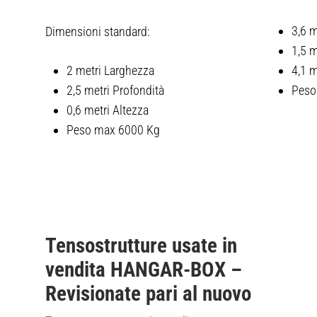
3,6 m
Dimensioni standard:
1,5 m
2 metri Larghezza
4,1 m
2,5 metri Profondità
Peso
0,6 metri Altezza
Peso max 6000 Kg
Tensostrutture usate in
vendita HANGAR-BOX –
Revisionate pari al nuovo