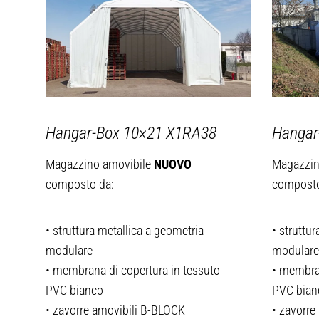
Hangar-Box 10×21
X1RA38
Hangar
Magazzino amovibile
NUOVO
Magazzin
composto da:
composto
• struttura metallica a geometria
• struttu
modulare
modulare
• membrana di copertura in tessuto
• membran
PVC bianco
PVC bian
• zavorre amovibili B-BLOCK
• zavorre