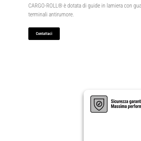
CARGO-ROLL® è dotata di guide in lamiera con guarni
terminali antirumore.
Contattaci