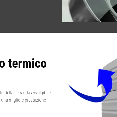
to termico
to della serranda avvolgibile
 una migliore prestazione