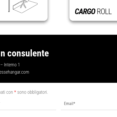
un consulente
– Interno 1
essehangar.com
nati con
*
sono obbligatori.