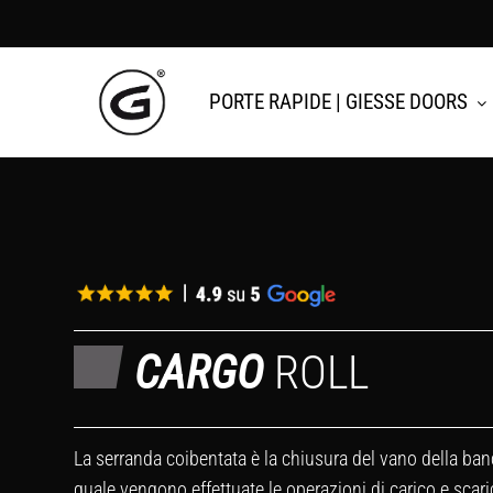
Skip
to
main
PORTE RAPIDE | GIESSE DOORS
content
CARGO
ROLL
La serranda coibentata è la chiusura del vano della ban
quale vengono effettuate le operazioni di carico e scar