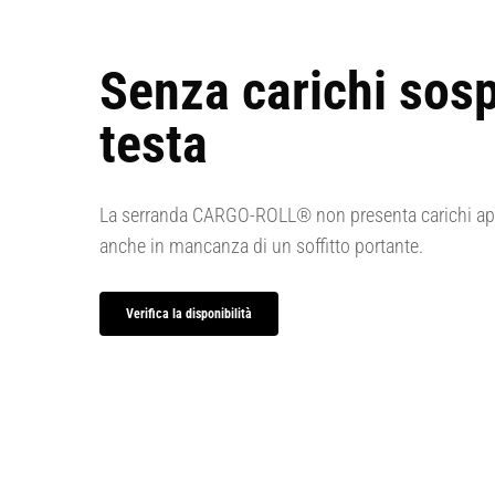
Senza carichi sosp
testa
La serranda CARGO-ROLL® non presenta carichi appe
anche in mancanza di un soffitto portante.
Verifica la disponibilità