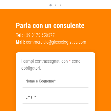
Parla con un consulente
Tel:
+39 0173 658377
Mail:
commerciale@giesselogistica.com
I campi contrassegnati con
*
sono
obbligatori.