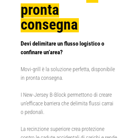
pronta
consegna
Devi delimitare un flusso logistico o
confinare un’area?
Movi-grill è la soluzione perfetta, disponibile
in pronta consegna.
I New-Jersey B-Block permettono di creare
un’efficace barriera che delimita flussi carrai
o pedonali.
La recinzione superiore crea protezione
contro le cadute accidentali di carichi e rende