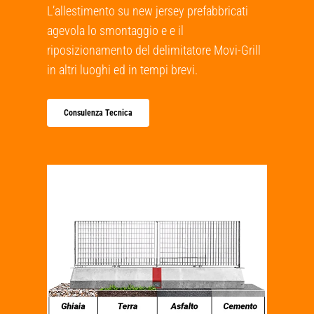
L’allestimento su new jersey prefabbricati
agevola lo smontaggio e e il
riposizionamento del delimitatore Movi-Grill
in altri luoghi ed in tempi brevi.
Consulenza Tecnica