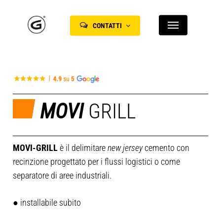
Skip
Menu
to
CONTATTI
main
content
MOVI
GRILL
MOVI-GRILL
è il delimitare
new jersey
cemento con
recinzione progettato per i flussi logistici o come
separatore di aree industriali.
● installabile subito