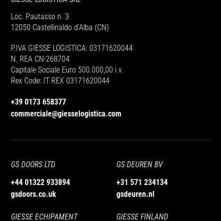
Loc. Pautasso n. 3
12050 Castellinaldo d’Alba (CN)
P.IVA GIESSE LOGISTICA: 03171620044
N. REA CN-268704
Capitale Sociale Euro 500.000,00 i.v.
Rex Code: IT REX 03171620044
+39 0173 658377
commerciale@giesselogistica.com
GS DOORS LTD
GS DEUREN BV
+44 01322 933894
+31 571 234134
gsdoors.co.uk
gsdeuren.nl
GIESSE ECHIPAMENT
GIESSE FINLAND